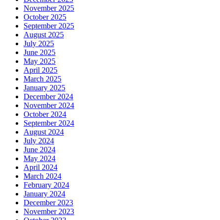
November 2025
October 2025
September 2025
August 2025
July 2025
June 2025
May 2025
April 2025
March 2025
January 2025
December 2024
November 2024
October 2024
September 2024
August 2024
July 2024
June 2024
May 2024
April 2024
March 2024
February 2024
January 2024
December 2023
November 2023