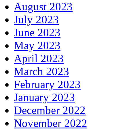
August 2023
July 2023
June 2023
May 2023
April 2023
March 2023
February 2023
January 2023
December 2022
November 2022