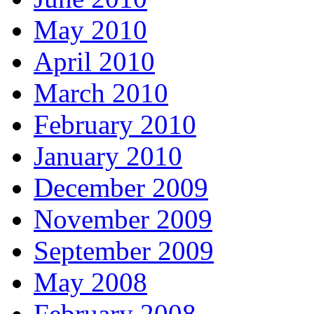
May 2010
April 2010
March 2010
February 2010
January 2010
December 2009
November 2009
September 2009
May 2008
February 2008