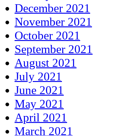
December 2021
November 2021
October 2021
September 2021
August 2021
July 2021
June 2021
May 2021
April 2021
March 2021