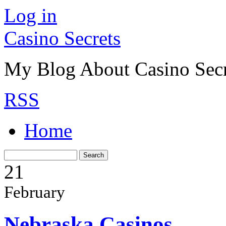
Log in
Casino Secrets
My Blog About Casino Secr
RSS
Home
21
February
Nebraska Casinos