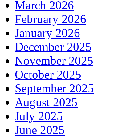
March 2026
February 2026
January 2026
December 2025
November 2025
October 2025
September 2025
August 2025
July 2025
June 2025