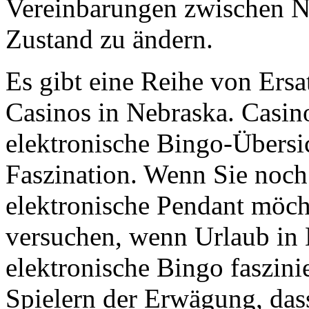
Vereinbarungen zwischen N
Zustand zu ändern.
Es gibt eine Reihe von Ers
Casinos in Nebraska. Casin
elektronische Bingo-Übersic
Faszination. Wenn Sie noch
elektronische Pendant möcht
versuchen, wenn Urlaub in N
elektronische Bingo faszini
Spielern der Erwägung, das