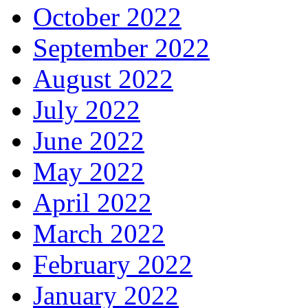
October 2022
September 2022
August 2022
July 2022
June 2022
May 2022
April 2022
March 2022
February 2022
January 2022