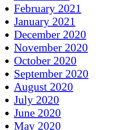
February 2021
January 2021
December 2020
November 2020
October 2020
September 2020
August 2020
July 2020
June 2020
May 2020