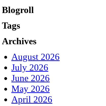
Blogroll
Tags
Archives
August 2026
July 2026
June 2026
May 2026
April 2026