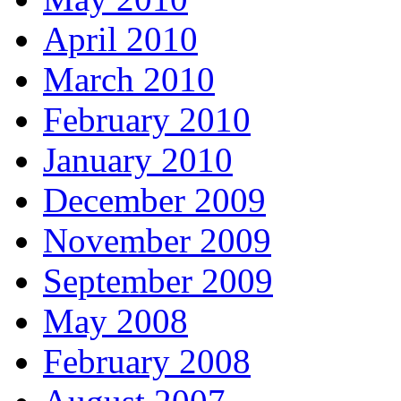
April 2010
March 2010
February 2010
January 2010
December 2009
November 2009
September 2009
May 2008
February 2008