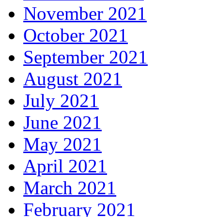
November 2021
October 2021
September 2021
August 2021
July 2021
June 2021
May 2021
April 2021
March 2021
February 2021