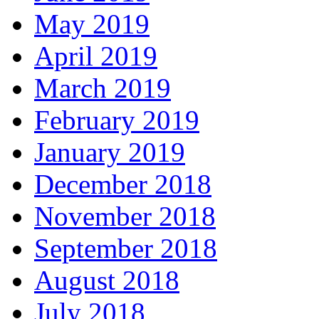
May 2019
April 2019
March 2019
February 2019
January 2019
December 2018
November 2018
September 2018
August 2018
July 2018