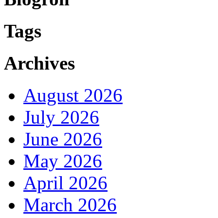
Tags
Archives
August 2026
July 2026
June 2026
May 2026
April 2026
March 2026