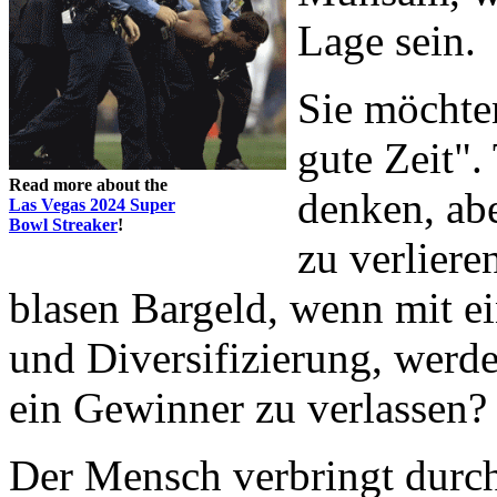
Lage sein.
Sie möchten
gute Zeit". 
Read more about the
denken, abe
Las Vegas 2024 Super
Bowl Streaker
!
zu verliere
blasen Bargeld, wenn mit e
und Diversifizierung, werd
ein Gewinner zu verlassen?
Der Mensch verbringt durchs