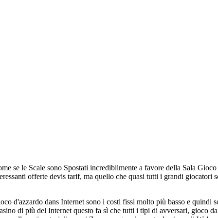
e se le Scale sono Spostati incredibilmente a favore della Sala Gioco d
eressanti offerte devis tarif, ma quello che quasi tutti i grandi giocatori
ioco d'azzardo dans Internet sono i costi fissi molto più basso e quindi s
asino di più del Internet questo fa sì che tutti i tipi di avversari, gioco