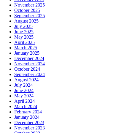
November 2025
October 2025
September 2025
August 2025
July 2025
June 2025
May 2025
April 2025
March 2025
January 2025
December 2024
November 2024
October 2024
September 2024
August 2024
July 2024
June 2024
May 2024
April 2024
March 2024
February 2024
January 2024
December 2023
November 2023