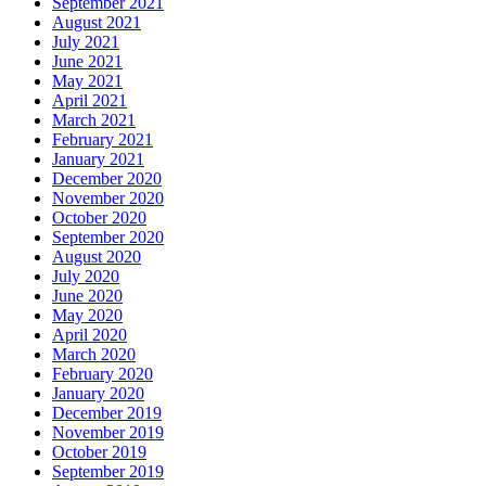
September 2021
August 2021
July 2021
June 2021
May 2021
April 2021
March 2021
February 2021
January 2021
December 2020
November 2020
October 2020
September 2020
August 2020
July 2020
June 2020
May 2020
April 2020
March 2020
February 2020
January 2020
December 2019
November 2019
October 2019
September 2019