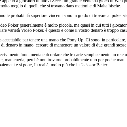
re appello a giocatori di nuovi Zecca un grande vente da gioco di Web pr
molto meglio di quelli che si trovano dans mattoni e di Malta bische.
no le probabilità superiore vincenti sono in grado di trovare al poker vidé
Video Poker generalmente è molto piccola, ma quasi in cui tutti i giocat
lare varietà Vidéo Poker, è questo e come il vostro denaro è troppo cas
ito accettabile par tenere una mano che Pony Up. Ci sono, in particolare
di denaro in mano, cercare di mantenere un valore di due grandi stesse s
ecisamente fondamentale ricordare che le carte semplicemente un re e un A
ker, mantenerla, perché non trovarne probabilmente uno per poche mani d
iement e si pone, In realtà, molto più che in Jacks or Better.