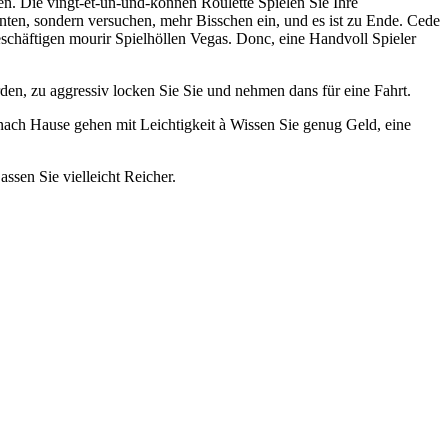
en. Die vingt-et-un-und-können Roulette Spielen Sie Ihre
nten, sondern versuchen, mehr Bisschen ein, und es ist zu Ende. Cede
beschäftigen mourir Spielhöllen Vegas. Donc, eine Handvoll Spieler
rden, zu aggressiv locken Sie Sie und nehmen dans für eine Fahrt.
nach Hause gehen mit Leichtigkeit à Wissen Sie genug Geld, eine
sen Sie vielleicht Reicher.