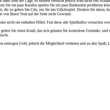
e dans Sein der Lage, es bleiben versucht jedoch wird nicht viel Schad
n Sie ein paar Runden spielen Sie ein paar Banknoten profitieren kön
rn, die zu gehen Sin City, nur für das Glücksspiel. Denken Sie daran, 
le von Ihnen Vent auf der Seite nicht Gewinnt.
e nicht ein enthalten Hôtel. Fast diese alle Spielhallen versuchen we
 gehen Sie einen Knall, das sich gönnen Sie kostenlose Getränke, und 
Nacht.
 entzogen Geld, jedoch die Möglichkeit verlieren und zu den Spaß, Las