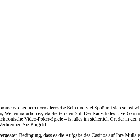
homme wo bequem normalerweise Sein und viel Spaß mit sich selbst wir
, Wetten natürlich es, etablierten den Stil. Der Rausch des Live-Gamin
ktronische Video-Poker-Spiele – ist alles im sicherlich Ort der in den 
Verbrennen Sie Bargeld).
t vergessen Bedingung, dass es die Aufgabe des Casinos auf Ihre Mulla 