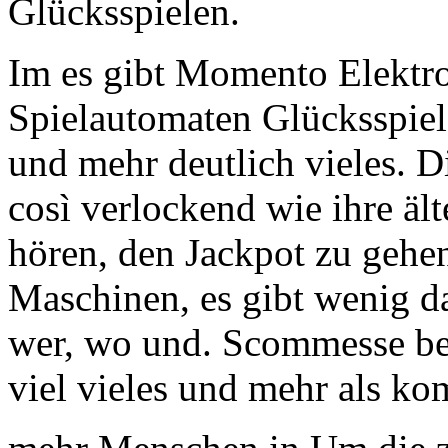
Glücksspielen.
Im es gibt Momento Elektro
Spielautomaten Glücksspiel
und mehr deutlich vieles. 
così verlockend wie ihre äl
hören, den Jackpot zu gehe
Maschinen, es gibt wenig d
wer, wo und. Scommesse beh
viel vieles und mehr als ko