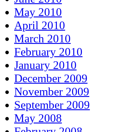
May 2010
April 2010
March 2010
February 2010
January 2010
December 2009
November 2009
September 2009
May 2008
February 2008