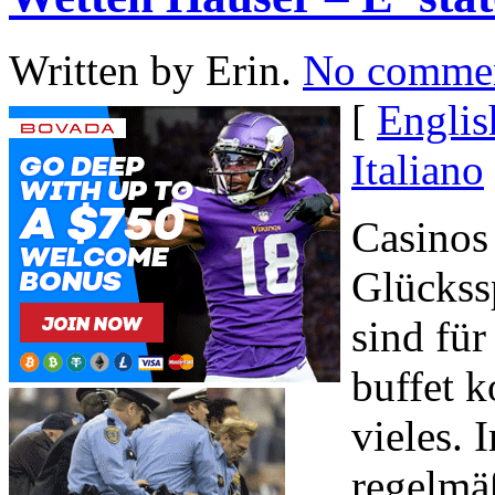
Written by Erin.
No comme
[
Englis
Italiano
Casinos 
Glückssp
sind für
buffet k
vieles. 
regelmä