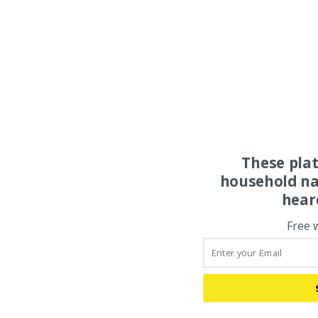
These pla
household na
hear
Free 