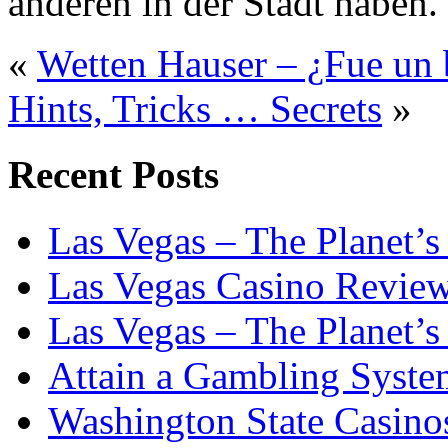
anderen in der Stadt haben.
«
Wetten Hauser – ¿Fue un 
Hints, Tricks … Secrets
»
Recent Posts
Las Vegas – The Planet’
Las Vegas Casino Revie
Las Vegas – The Planet’
Attain a Gambling Syste
Washington State Casino