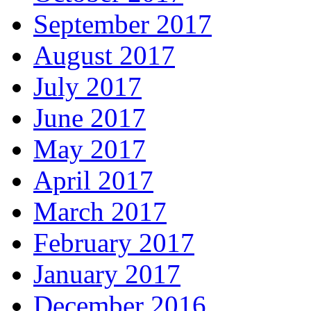
September 2017
August 2017
July 2017
June 2017
May 2017
April 2017
March 2017
February 2017
January 2017
December 2016