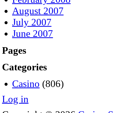
August 2007
July 2007
June 2007
Pages
Categories
Casino
(806)
Log in