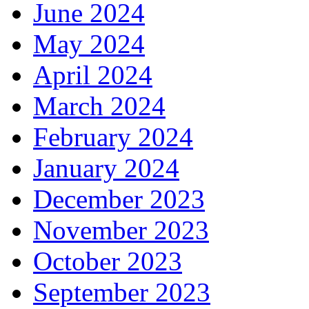
June 2024
May 2024
April 2024
March 2024
February 2024
January 2024
December 2023
November 2023
October 2023
September 2023