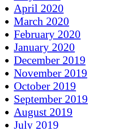
April 2020
March 2020
February 2020
January 2020
December 2019
November 2019
October 2019
September 2019
August 2019
July 2019