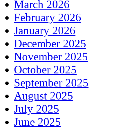
March 2026
February 2026
January 2026
December 2025
November 2025
October 2025
September 2025
August 2025
July 2025
June 2025