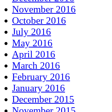
November 2016
October 2016
July 2016
May 2016
April 2016
March 2016
February 2016
January 2016
December 2015
November 2015