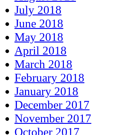
July 2018
June 2018
May 2018
April 2018
March 2018
February 2018
January 2018
December 2017
November 2017
October 2017