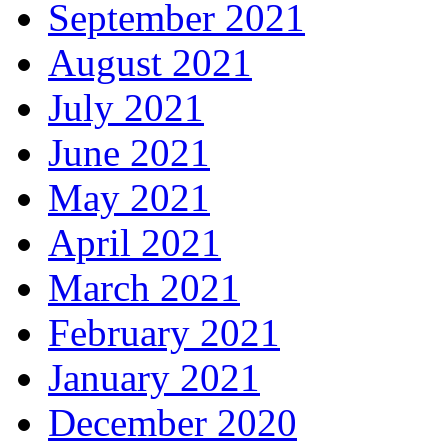
September 2021
August 2021
July 2021
June 2021
May 2021
April 2021
March 2021
February 2021
January 2021
December 2020