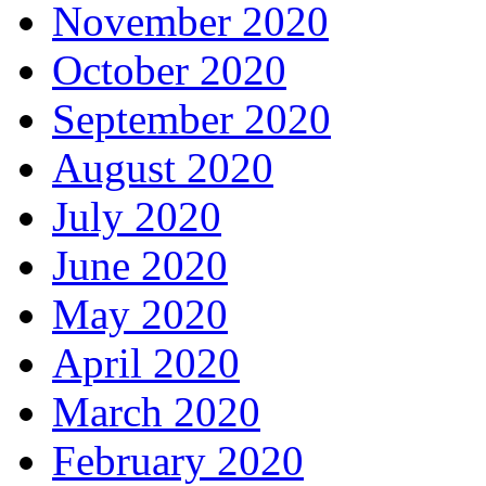
November 2020
October 2020
September 2020
August 2020
July 2020
June 2020
May 2020
April 2020
March 2020
February 2020