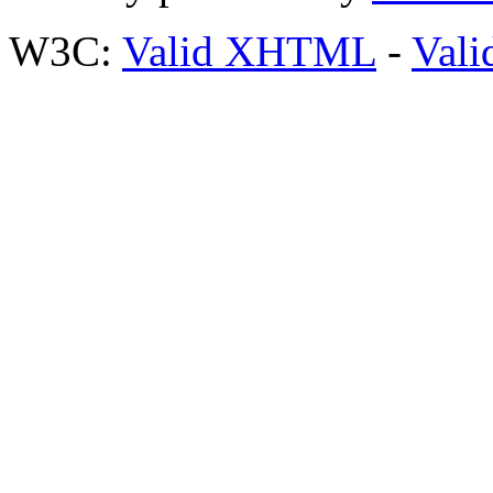
W3C:
Valid XHTML
-
Vali