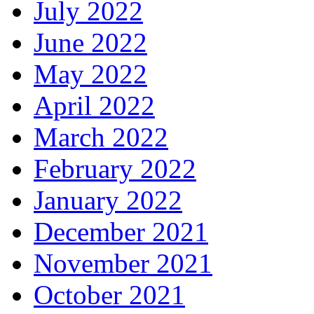
July 2022
June 2022
May 2022
April 2022
March 2022
February 2022
January 2022
December 2021
November 2021
October 2021