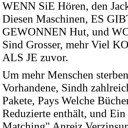
WENN SiE Hören, den Jack
Diesen Maschinen, ES GIB
GEWONNEN Hut, und WO. W
Sind Grosser, mehr Viel 
ALS JE zuvor.
Um mehr Menschen sterben 
Vorhandene, Sindh zahlreich
Pakete, Pays Welche Büche
Reduzierte enthält, und Ein
Matching" Anreiz Verzinsu