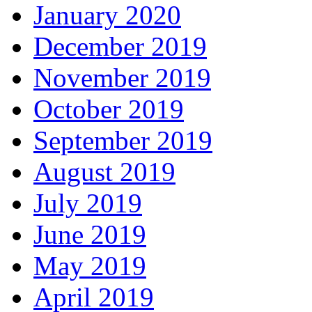
January 2020
December 2019
November 2019
October 2019
September 2019
August 2019
July 2019
June 2019
May 2019
April 2019