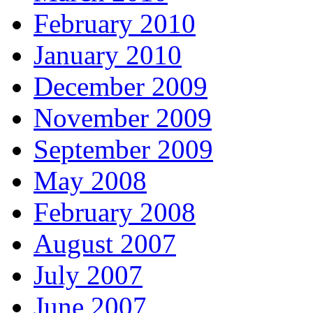
February 2010
January 2010
December 2009
November 2009
September 2009
May 2008
February 2008
August 2007
July 2007
June 2007