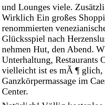
und Lounges viele. Zusätzli
Wirklich Ein großes Shoppi
renommierten venezianische
Glücksspiel nach Herzenslu
nehmen Hut, den Abend. W
Unterhaltung, Restaurants 
vielleicht ist es mÃ ¶ glich
Ganzkörpermassage im Caesa
Center.