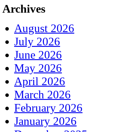
Archives
August 2026
July 2026
June 2026
May 2026
April 2026
March 2026
February 2026
January 2026