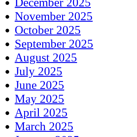
December 2025
November 2025
October 2025
September 2025
August 2025
July 2025
June 2025
May 2025
April 2025
March 2025