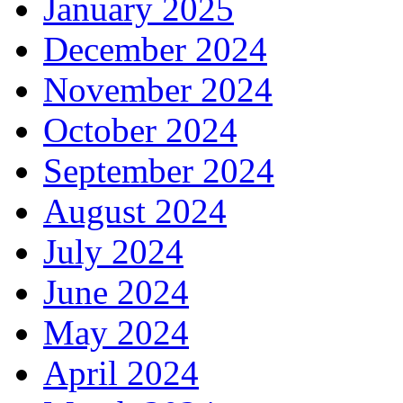
January 2025
December 2024
November 2024
October 2024
September 2024
August 2024
July 2024
June 2024
May 2024
April 2024