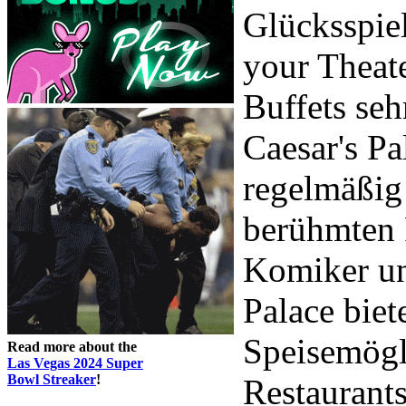
Glücksspiel
your Theat
Buffets seh
Caesar's 
regelmäßig
berühmten P
Komiker un
Palace biet
Speisemögl
Read more about the
Las Vegas 2024 Super
Bowl Streaker
!
Restaurant