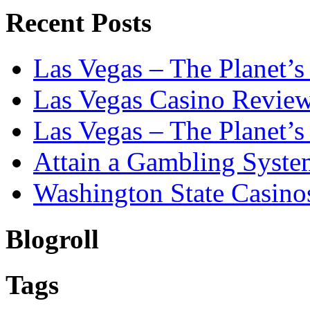
Recent Posts
Las Vegas – The Planet’
Las Vegas Casino Revie
Las Vegas – The Planet’
Attain a Gambling Syste
Washington State Casino
Blogroll
Tags